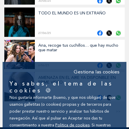
30/06/25
TODO EL MUNDO ES UN EXTRAÑO
27/06/25
Ana, recoge tus cuchillos… que hay mucho
que matar
6/06/25
Gestiona las cookies
AMENAZA EN EL AIRE YA DISPONIBLE EN
PRIME VIDEO
Ya sabes, el tema de las
cookies 🍪
Nos gustaría informarte (bueno, y que nos obligan) de que
6/06/25
usamos galletitas (o cookies) propias y de terceros para
<<
<
1
2
4
5
6
7
8
9
>
>>
poder prestar nuestro servicio y analizar tus hábitos de
3
navegación. Así que al pulsar en Aceptar nos das tu
consentimiento a nuestra
Politica de cookies
. Si nuestras