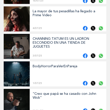
16/07/25
La mayor de tus pesadillas ha llegado a
Prime Video
4/07/25
CHANNING TATUM ES UN LADRÓN
ESCONDIDO EN UNA TIENDA DE
JUGUETES
3/07/25
BodyHorrorParaVerEnPareja
1/07/25
“Creo que papá se ha casado con John
Wick”