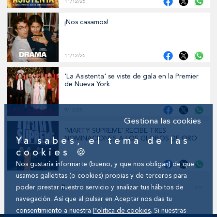
11/12/25
¡Nos casamos!
11/12/25
'La Asistenta' se viste de gala en la Premier
de Nueva York
9/12/25
Gestiona las cookies
'MARTY SUPREME' RECIBE TRES
NOMINACIONES A LOS GLOBOS DE ORO
Ya sabes, el tema de las
cookies 🍪
Nos gustaría informarte (bueno, y que nos obligan) de que
9/12/25
usamos galletitas (o cookies) propias y de terceros para
<<
<
1
3
4
5
6
7
8
9
>
>>
poder prestar nuestro servicio y analizar tus hábitos de
2
navegación. Así que al pulsar en Aceptar nos das tu
consentimiento a nuestra
Politica de cookies
. Si nuestras