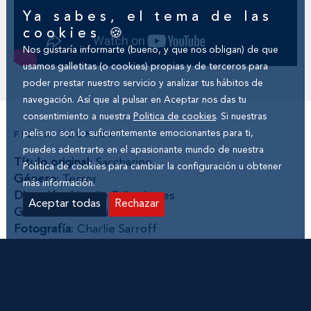
Ya sabes, el tema de las
cookies 🍪
Nos gustaría informarte (bueno, y que nos obligan) de que
usamos galletitas (o cookies) propias y de terceros para
poder prestar nuestro servicio y analizar tus hábitos de
navegación. Así que al pulsar en Aceptar nos das tu
consentimiento a nuestra
Politica de cookies
. Si nuestras
pelis no son lo suficientemente emocionantes para ti,
FICHA TÉCNICA
puedes adentrarte en el apasionante mundo de nuestra
Título original
: Saccharine
Politica de cookies
para cambiar la configuración u obtener
Género
: Terror
más información.
Dirección
: Natalie Erika James
Aceptar todas
Rechazar
Guion
: Natalie Erika James
Fotografía
: Charlie Sarroff
Montaje
: Sean Lahiff
Música
: Hannah Peel
Producción
: Anna McLeish, Sarah Shaw, Ben
Morgan, Natalie Erika James